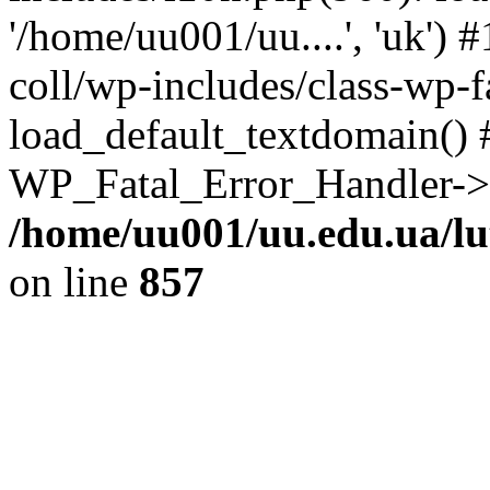
'/home/uu001/uu....', 'uk')
coll/wp-includes/class-wp-f
load_default_textdomain() #
WP_Fatal_Error_Handler->h
/home/uu001/uu.edu.ua/lut
on line
857