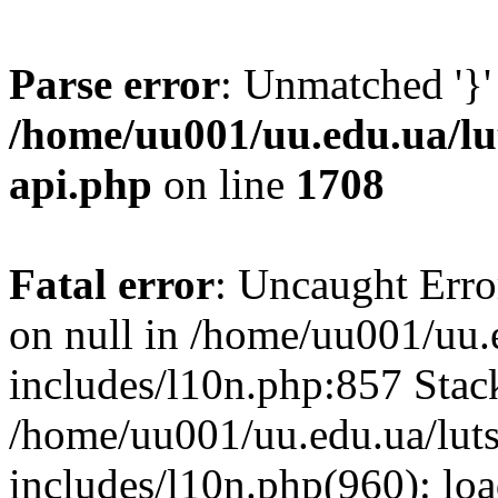
Parse error
: Unmatched '}'
/home/uu001/uu.edu.ua/lut
api.php
on line
1708
Fatal error
: Uncaught Error
on null in /home/uu001/uu.
includes/l10n.php:857 Stack
/home/uu001/uu.edu.ua/luts
includes/l10n.php(960): loa